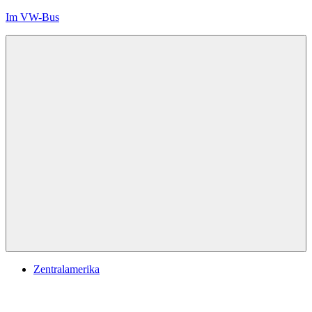
Zum
Im VW-Bus
Inhalt
springen
Im
VW-
Bus
unterwegs,
Reiseblog
Menü
Zentralamerika